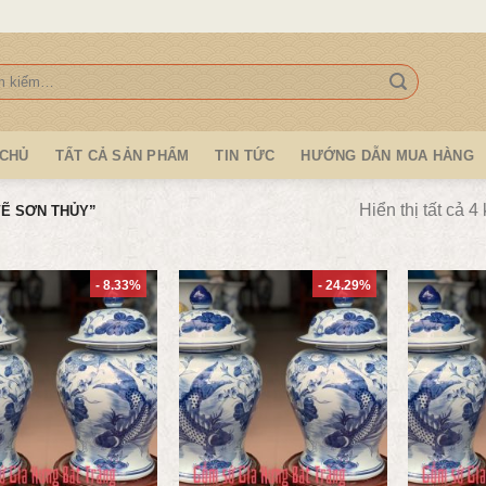
:
 CHỦ
TẤT CẢ SẢN PHẨM
TIN TỨC
HƯỚNG DẪN MUA HÀNG
Hiển thị tất cả 4
Ẽ SƠN THỦY”
- 8.33%
- 24.29%