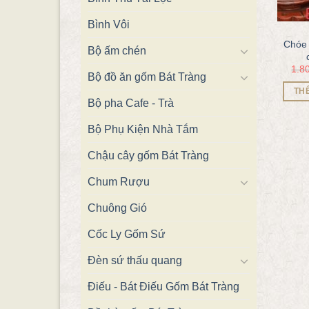
Bình Vôi
Chóe 
Bộ ấm chén
1.8
Bộ đồ ăn gốm Bát Tràng
TH
Bộ pha Cafe - Trà
Bộ Phụ Kiện Nhà Tắm
Chậu cây gốm Bát Tràng
Chum Rượu
Chuông Gió
Cốc Ly Gốm Sứ
Đèn sứ thấu quang
Điếu - Bát Điếu Gốm Bát Tràng