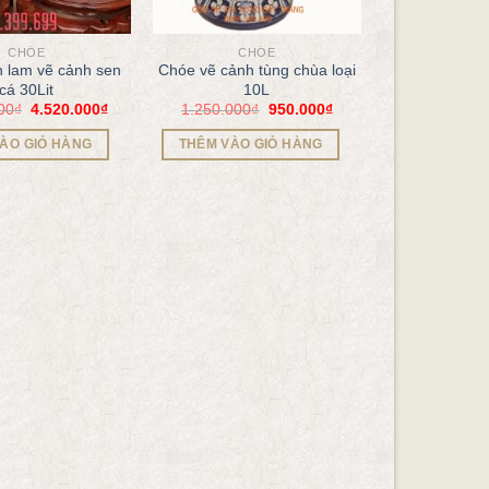
CHÓE
CHÓE
 lam vẽ cảnh sen
Chóe vẽ cảnh tùng chùa loại
cá 30Lit
10L
00
₫
4.520.000
₫
1.250.000
₫
950.000
₫
ÀO GIỎ HÀNG
THÊM VÀO GIỎ HÀNG