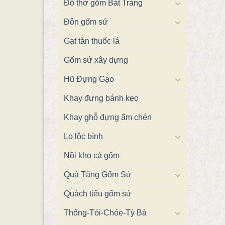
Đồ thờ gốm Bát Tràng
Đôn gốm sứ
Gạt tàn thuốc lá
Gốm sứ xây dựng
Hũ Đựng Gạo
Khay đựng bánh kẹo
Khay ghỗ đựng ấm chén
Lọ lộc bình
Nồi kho cá gốm
Quà Tặng Gốm Sứ
Quách tiểu gốm sứ
Thống-Tỏi-Chóe-Tỳ Bà