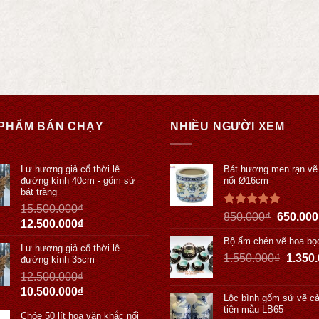
PHẨM BÁN CHẠY
NHIỀU NGƯỜI XEM
Lư hương giả cổ thời lê
Bát hương men rạn vẽ
đường kính 40cm - gốm sứ
nổi Ø16cm
bát tràng
15.500.000
₫
Được xếp
850.000
₫
650.000
12.500.000
₫
hạng
5.00
5 sao
Bộ ấm chén vẽ hoa bọ
Lư hương giả cổ thời lê
1.550.000
₫
1.350
đường kính 35cm
12.500.000
₫
10.500.000
₫
Lộc bình gốm sứ vẽ cả
tiên mẫu LB65
Chóe 50 lít hoa văn khắc nổi