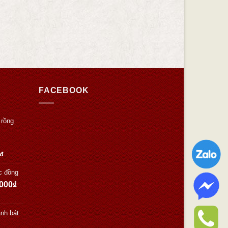
FACEBOOK
 rồng
₫
c đồng
.000
₫
nh bát