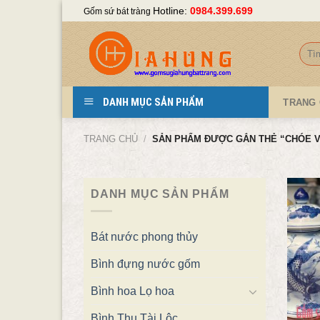
Skip
Hotline:
0984.399.699
Gốm sứ bát tràng
to
content
Tìm
kiếm
DANH MỤC SẢN PHẨM
TRANG
TRANG CHỦ
/
SẢN PHẨM ĐƯỢC GẮN THẺ “CHÓE V
DANH MỤC SẢN PHẨM
Bát nước phong thủy
Bình đựng nước gốm
Bình hoa Lọ hoa
Bình Thu Tài Lộc