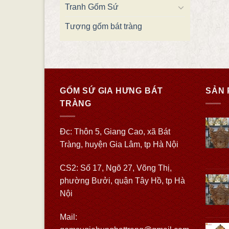
Tranh Gốm Sứ
Tượng gốm bát tràng
GỐM SỨ GIA HƯNG BÁT
SẢN 
TRÀNG
Đc: Thôn 5, Giang Cao, xã Bát
Tràng, huyện Gia Lâm, tp Hà Nội
CS2: Số 17, Ngõ 27, Võng Thị,
phường Bưởi, quận Tây Hồ, tp Hà
Nội
Mail: