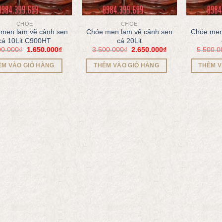
CHÓE
CHÓE
men lam vẽ cảnh sen
Chóe men lam vẽ cảnh sen
Chóe men
cá 10Lit C900HT
cá 20Lit
00.000
₫
1.650.000
₫
3.500.000
₫
2.650.000
₫
5.500.0
ÊM VÀO GIỎ HÀNG
THÊM VÀO GIỎ HÀNG
THÊM V