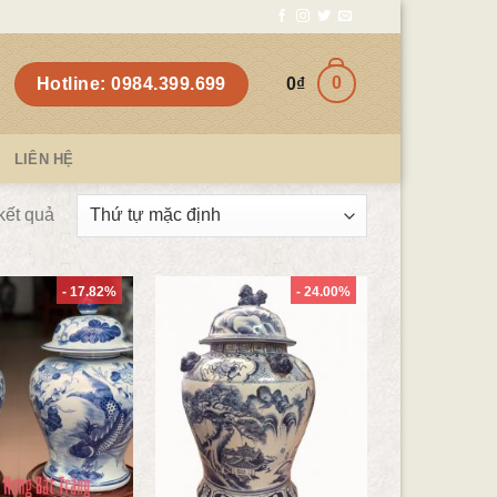
0
Hotline: 0984.399.699
0
₫
LIÊN HỆ
 kết quả
- 17.82%
- 24.00%