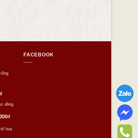
FACEBOOK
 rồng
₫
ọc đồng
.000
₫
trĩ hoa