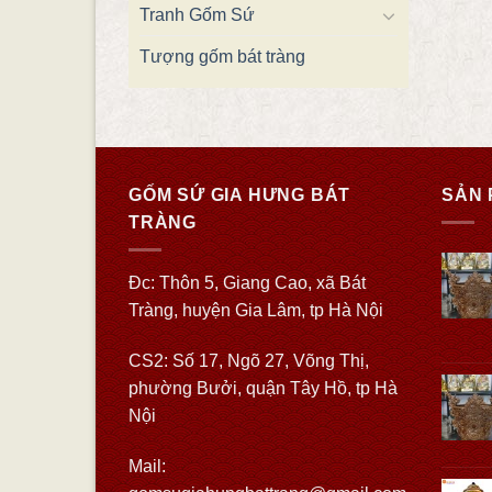
Tranh Gốm Sứ
Tượng gốm bát tràng
GỐM SỨ GIA HƯNG BÁT
SẢN 
TRÀNG
Đc: Thôn 5, Giang Cao, xã Bát
Tràng, huyện Gia Lâm, tp Hà Nội
CS2: Số 17, Ngõ 27, Võng Thị,
phường Bưởi, quận Tây Hồ, tp Hà
Nội
Mail: