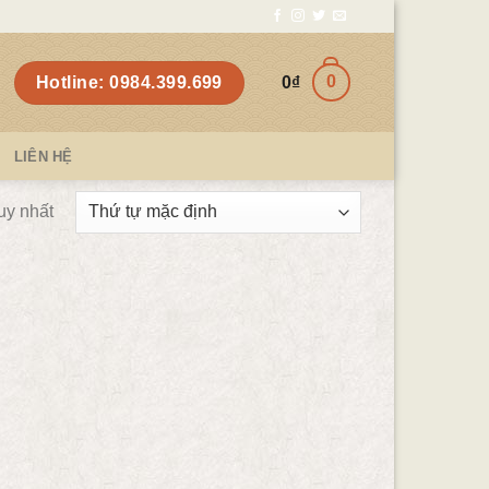
0
Hotline: 0984.399.699
0
₫
LIÊN HỆ
uy nhất