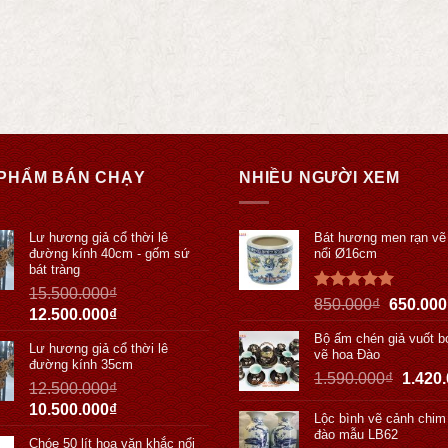
PHẨM BÁN CHẠY
NHIỀU NGƯỜI XEM
Lư hương giả cổ thời lê
Bát hương men rạn vẽ
đường kính 40cm - gốm sứ
nổi Ø16cm
bát tràng
15.500.000
₫
Được xếp
850.000
₫
650.000
12.500.000
₫
hạng
5.00
5 sao
Bộ ấm chén giả vuốt b
Lư hương giả cổ thời lê
vẽ hoa Đào
đường kính 35cm
1.590.000
₫
1.420
12.500.000
₫
10.500.000
₫
Lộc bình vẽ cảnh chim 
đào mẫu LB62
Chóe 50 lít hoa văn khắc nổi