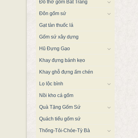
Đồ thờ gốm Bát Tràng
Đôn gốm sứ
Gạt tàn thuốc lá
Gốm sứ xây dựng
Hũ Đựng Gạo
Khay đựng bánh kẹo
Khay ghỗ đựng ấm chén
Lọ lộc bình
Nồi kho cá gốm
Quà Tặng Gốm Sứ
Quách tiểu gốm sứ
Thống-Tỏi-Chóe-Tỳ Bà