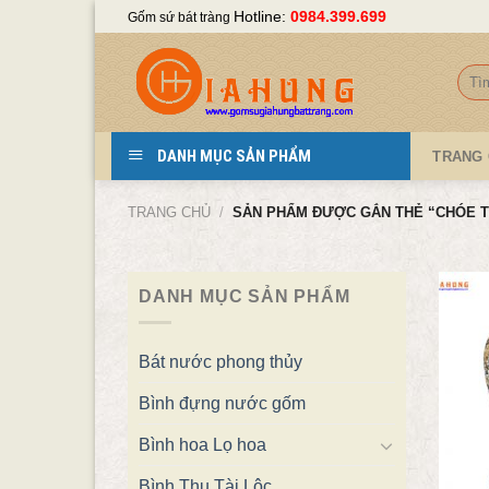
Skip
Hotline:
0984.399.699
Gốm sứ bát tràng
to
content
Tìm
kiếm
DANH MỤC SẢN PHẨM
TRANG
TRANG CHỦ
/
SẢN PHẨM ĐƯỢC GẮN THẺ “CHÓE T
DANH MỤC SẢN PHẨM
Bát nước phong thủy
Bình đựng nước gốm
Bình hoa Lọ hoa
Bình Thu Tài Lộc