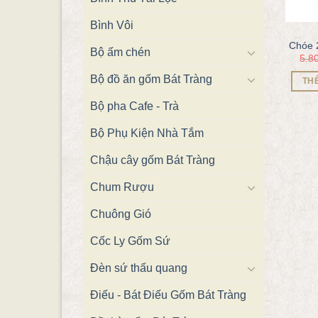
Bình Vôi
Chóe 2
Bộ ấm chén
5.8
Bộ đồ ăn gốm Bát Tràng
TH
Bộ pha Cafe - Trà
Bộ Phụ Kiện Nhà Tắm
Chậu cây gốm Bát Tràng
Chum Rượu
Chuông Gió
Cốc Ly Gốm Sứ
Đèn sứ thấu quang
Điếu - Bát Điếu Gốm Bát Tràng