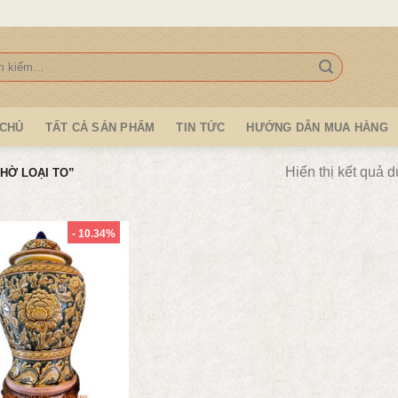
:
 CHỦ
TẤT CẢ SẢN PHẨM
TIN TỨC
HƯỚNG DẪN MUA HÀNG
Hiển thị kết quả d
HỜ LOẠI TO”
- 10.34%