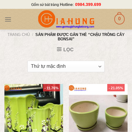
Skip
Hotline:
0984.399.699
Gốm sứ bát tràng
to
content
0
TRANG CHỦ
/
SẢN PHẨM ĐƯỢC GẮN THẺ “CHẬU TRỒNG CÂY
BONSAI”
LỌC
- 11.76%
- 21.05%