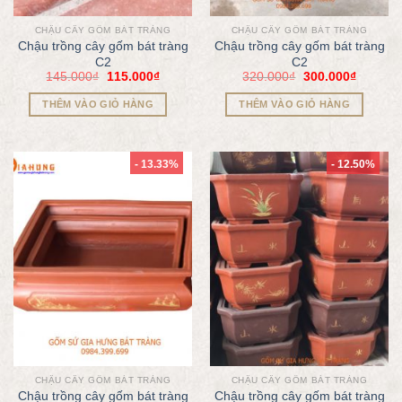
CHẬU CÂY GỐM BÁT TRÀNG
CHẬU CÂY GỐM BÁT TRÀNG
Chậu trồng cây gốm bát tràng
Chậu trồng cây gốm bát tràng
C2
C2
145.000
₫
115.000
₫
320.000
₫
300.000
₫
THÊM VÀO GIỎ HÀNG
THÊM VÀO GIỎ HÀNG
- 13.33%
- 12.50%
CHẬU CÂY GỐM BÁT TRÀNG
CHẬU CÂY GỐM BÁT TRÀNG
Chậu trồng cây gốm bát tràng
Chậu trồng cây gốm bát tràng