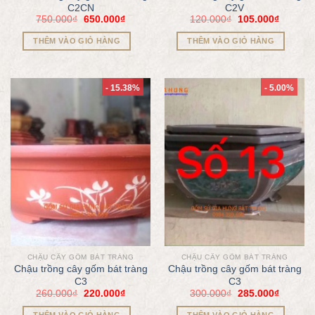
C2CN
C2V
750.000
₫
650.000
₫
120.000
₫
105.000
₫
THÊM VÀO GIỎ HÀNG
THÊM VÀO GIỎ HÀNG
- 15.38%
- 5.00%
CHẬU CÂY GỐM BÁT TRÀNG
CHẬU CÂY GỐM BÁT TRÀNG
Chậu trồng cây gốm bát tràng
Chậu trồng cây gốm bát tràng
C3
C3
260.000
₫
220.000
₫
300.000
₫
285.000
₫
THÊM VÀO GIỎ HÀNG
THÊM VÀO GIỎ HÀNG