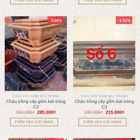
- 5.00%
- 6.52%
CHẬU CÂY GỐM BÁT TRÀNG
CHẬU CÂY GỐM BÁT TRÀNG
Chậu trồng cây gốm bát tràng
Chậu trồng cây gốm bát tràng
C3
C3
300.000
₫
285.000
₫
230.000
₫
215.000
₫
THÊM VÀO GIỎ HÀNG
THÊM VÀO GIỎ HÀNG