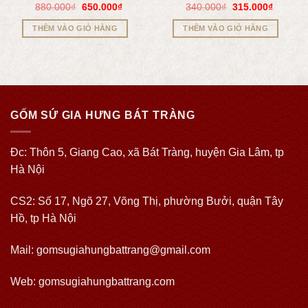
880.000
₫
650.000
₫
340.000
₫
315.000
₫
THÊM VÀO GIỎ HÀNG
THÊM VÀO GIỎ HÀNG
GỐM SỨ GIA HƯNG BÁT TRÀNG
Đc: Thôn 5, Giang Cao, xã Bát Tràng, huyện Gia Lâm, tp
Hà Nội
CS2: Số 17, Ngõ 27, Võng Thị, phường Bưởi, quận Tây
Hồ, tp Hà Nội
Mail: gomsugiahungbattrang@gmail.com
Web:
gomsugiahungbattrang.com