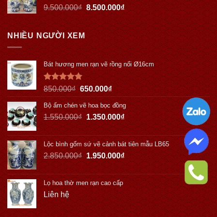
9.500.000
₫
8.500.000
₫
NHIỀU NGƯỜI XEM
Bát hương men rạn vẽ rồng nổi Ø16cm
Được xếp
850.000
₫
650.000
₫
hạng
5.00
5 sao
Bộ ấm chén vẽ hoa bọc đồng
1.550.000
₫
1.350.000
₫
Lộc bình gốm sứ vẽ cảnh bát tiên mẫu LB65
2.850.000
₫
1.950.000
₫
Lọ hoa thờ men rạn cao cấp
Liên hệ