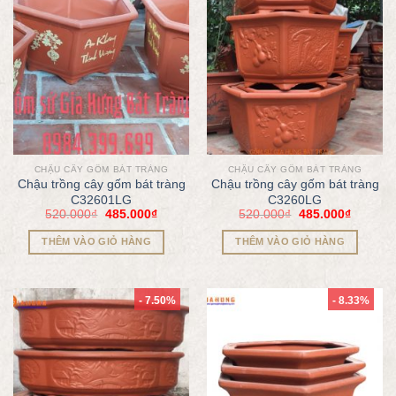
CHẬU CÂY GỐM BÁT TRÀNG
CHẬU CÂY GỐM BÁT TRÀNG
Chậu trồng cây gốm bát tràng
Chậu trồng cây gốm bát tràng
C32601LG
C3260LG
520.000
₫
485.000
₫
520.000
₫
485.000
₫
THÊM VÀO GIỎ HÀNG
THÊM VÀO GIỎ HÀNG
- 7.50%
- 8.33%