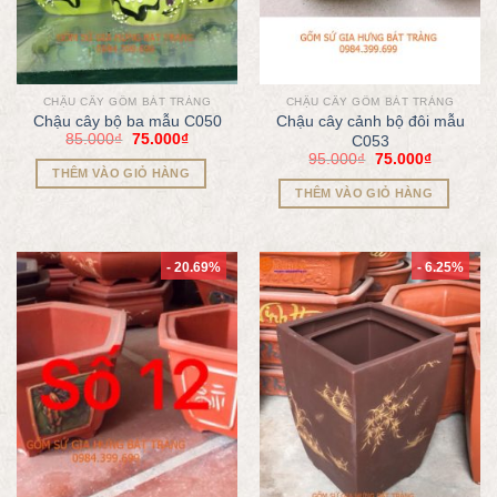
CHẬU CÂY GỐM BÁT TRÀNG
CHẬU CÂY GỐM BÁT TRÀNG
Chậu cây bộ ba mẫu C050
Chậu cây cảnh bộ đôi mẫu
85.000
₫
75.000
₫
C053
95.000
₫
75.000
₫
THÊM VÀO GIỎ HÀNG
THÊM VÀO GIỎ HÀNG
- 20.69%
- 6.25%