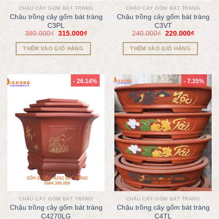
CHẬU CÂY GỐM BÁT TRÀNG
CHẬU CÂY GỐM BÁT TRÀNG
Chậu trồng cây gốm bát tràng
Chậu trồng cây gốm bát tràng
C3PL
C3VT
380.000
₫
315.000
₫
240.000
₫
220.000
₫
THÊM VÀO GIỎ HÀNG
THÊM VÀO GIỎ HÀNG
- 26.14%
- 7.35%
CHẬU CÂY GỐM BÁT TRÀNG
CHẬU CÂY GỐM BÁT TRÀNG
Chậu trồng cây gốm bát tràng
Chậu trồng cây gốm bát tràng
C4270LG
C4TL