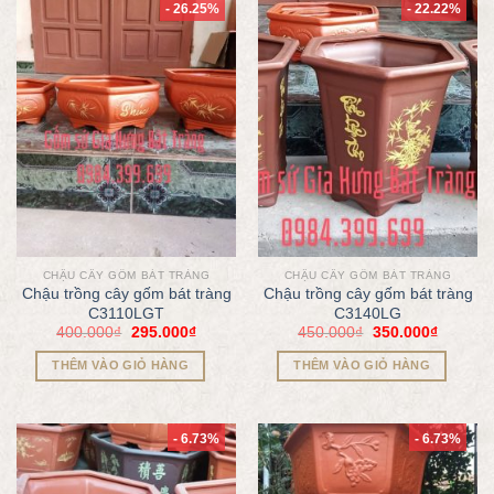
- 26.25%
- 22.22%
CHẬU CÂY GỐM BÁT TRÀNG
CHẬU CÂY GỐM BÁT TRÀNG
Chậu trồng cây gốm bát tràng
Chậu trồng cây gốm bát tràng
C3110LGT
C3140LG
400.000
₫
295.000
₫
450.000
₫
350.000
₫
THÊM VÀO GIỎ HÀNG
THÊM VÀO GIỎ HÀNG
- 6.73%
- 6.73%