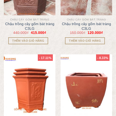
CHẬU CÂY GỐM BÁT TRÀNG
CHẬU CÂY GỐM BÁT TRÀNG
Chậu trồng cây gốm bát tràng
Chậu trồng cây gốm bát tràng
C3LG
C3LG
440.000
₫
415.000
₫
150.000
₫
120.000
₫
THÊM VÀO GIỎ HÀNG
THÊM VÀO GIỎ HÀNG
- 17.11%
- 8.33%