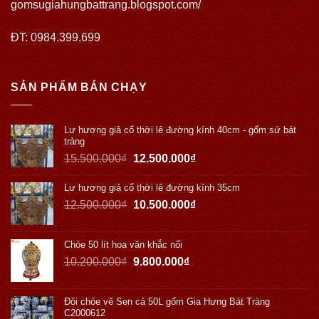
gomsugiahungbattrang.blogspot.com/
ĐT: 0984.399.699
SẢN PHẨM BÁN CHẠY
Lư hương giả cổ thời lê đường kính 40cm - gốm sứ bát
tràng
15.500.000
₫
12.500.000
₫
Lư hương giả cổ thời lê đường kính 35cm
12.500.000
₫
10.500.000
₫
Chóe 50 lít hoa văn khắc nổi
10.200.000
₫
9.800.000
₫
Đôi chóe vẽ Sen cá 50L gốm Gia Hưng Bát Tràng
C2000612