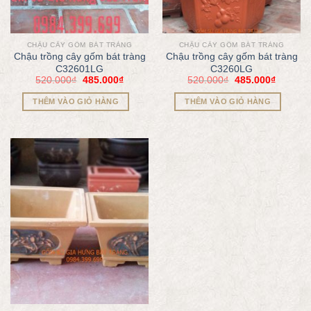
CHẬU CÂY GỐM BÁT TRÀNG
CHẬU CÂY GỐM BÁT TRÀNG
Chậu trồng cây gốm bát tràng
Chậu trồng cây gốm bát tràng
C32601LG
C3260LG
520.000
₫
485.000
₫
520.000
₫
485.000
₫
THÊM VÀO GIỎ HÀNG
THÊM VÀO GIỎ HÀNG