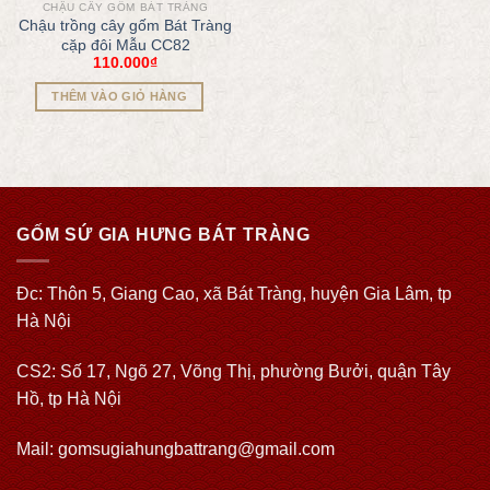
CHẬU CÂY GỐM BÁT TRÀNG
Chậu trồng cây gốm Bát Tràng
cặp đôi Mẫu CC82
110.000
₫
THÊM VÀO GIỎ HÀNG
GỐM SỨ GIA HƯNG BÁT TRÀNG
Đc: Thôn 5, Giang Cao, xã Bát Tràng, huyện Gia Lâm, tp
Hà Nội
CS2: Số 17, Ngõ 27, Võng Thị, phường Bưởi, quận Tây
Hồ, tp Hà Nội
Mail: gomsugiahungbattrang@gmail.com