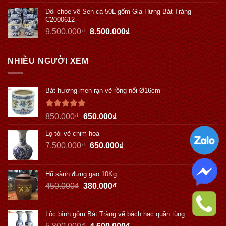
Đôi chóe vẽ Sen cá 50L gốm Gia Hưng Bát Tràng
C2000612
9.500.000
₫
8.500.000
₫
NHIỀU NGƯỜI XEM
Bát hương men rạn vẽ rồng nổi Ø16cm
Được xếp
850.000
₫
650.000
₫
hạng
5.00
5 sao
Lọ tỏi vẽ chim hoa
7.500.000
₫
650.000
₫
Hũ sành đựng gạo 10Kg
450.000
₫
380.000
₫
Lộc bình gốm Bát Tràng vẽ bách hạc quần tùng