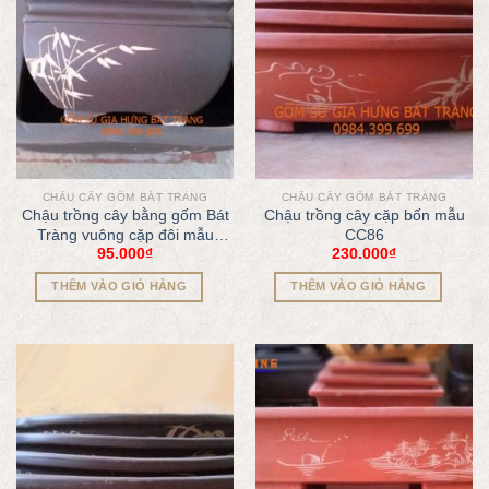
CHẬU CÂY GỐM BÁT TRÀNG
CHẬU CÂY GỐM BÁT TRÀNG
Chậu trồng cây bằng gốm Bát
Chậu trồng cây cặp bốn mẫu
Tràng vuông cặp đôi mẫu
CC86
95.000
₫
230.000
₫
CC89
THÊM VÀO GIỎ HÀNG
THÊM VÀO GIỎ HÀNG