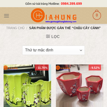
Skip
Hotline:
0984.399.699
Gốm sứ bát tràng
to
content
0
TRANG CHỦ
/
SẢN PHẨM ĐƯỢC GẮN THẺ “CHẬU CÂY CẢNH”
LỌC
- 11.76%
- 9.52%