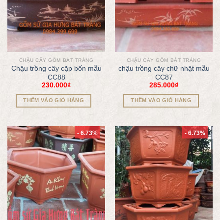
CHẬU CÂY GỐM BÁT TRÀNG
CHẬU CÂY GỐM BÁT TRÀNG
Chậu trồng cây cặp bốn mẫu
chậu trồng cây chữ nhật mẫu
CC88
CC87
230.000
₫
285.000
₫
THÊM VÀO GIỎ HÀNG
THÊM VÀO GIỎ HÀNG
- 6.73%
- 6.73%