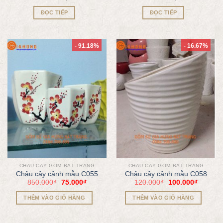
ĐỌC TIẾP
ĐỌC TIẾP
- 91.18%
- 16.67%
CHẬU CÂY GỐM BÁT TRÀNG
CHẬU CÂY GỐM BÁT TRÀNG
Chậu cây cảnh mẫu C055
Chậu cây cảnh mẫu C058
850.000
₫
75.000
₫
120.000
₫
100.000
₫
THÊM VÀO GIỎ HÀNG
THÊM VÀO GIỎ HÀNG