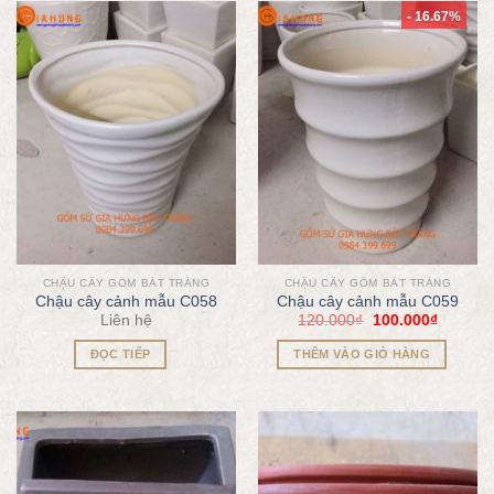
- 16.67%
CHẬU CÂY GỐM BÁT TRÀNG
CHẬU CÂY GỐM BÁT TRÀNG
Chậu cây cảnh mẫu C058
Chậu cây cảnh mẫu C059
Liên hệ
120.000
₫
100.000
₫
ĐỌC TIẾP
THÊM VÀO GIỎ HÀNG