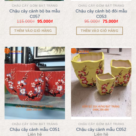
CHẬU CÂY GỐM BÁT TRÀNG
CHẬU CÂY GỐM BÁT TRÀNG
Chậu cây cảnh bộ ba mẫu
Chậu cây cảnh bộ đôi mẫu
C057
C053
115.000
₫
95.000
₫
95.000
₫
75.000
₫
THÊM VÀO GIỎ HÀNG
THÊM VÀO GIỎ HÀNG
CHẬU CÂY GỐM BÁT TRÀNG
CHẬU CÂY GỐM BÁT TRÀNG
Chậu cây cảnh mẫu C051
Chậu cây cảnh mẫu C052
Liên hệ
Liên hệ