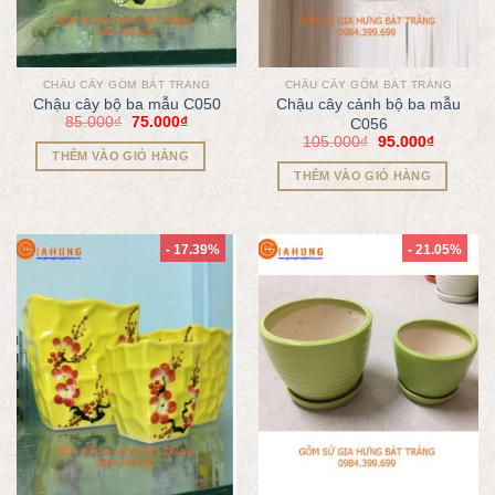
CHẬU CÂY GỐM BÁT TRÀNG
CHẬU CÂY GỐM BÁT TRÀNG
Chậu cây bộ ba mẫu C050
Chậu cây cảnh bộ ba mẫu
85.000
₫
75.000
₫
C056
105.000
₫
95.000
₫
THÊM VÀO GIỎ HÀNG
THÊM VÀO GIỎ HÀNG
- 17.39%
- 21.05%