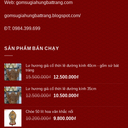
Web:
gomsugiahungbattrang.com
gomsugiahungbattrang.blogspot.com/
ĐT: 0984.399.699
SẢN PHẨM BÁN CHẠY
Lư hương giả cổ thời lê đường kính 40cm - gốm sứ bát
tràng
15.500.000
₫
12.500.000
₫
Lư hương giả cổ thời lê đường kính 35cm
12.500.000
₫
10.500.000
₫
Chóe 50 lít hoa văn khắc nổi
10.200.000
₫
9.800.000
₫