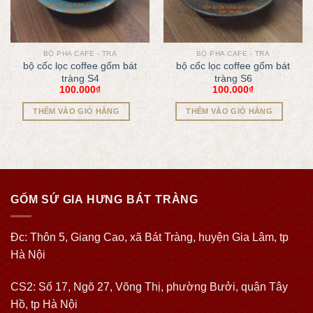
BỘ PHA CAFE - TRÀ
BỘ PHA CAFE - TRÀ
bộ cốc lọc coffee gốm bát
bộ cốc lọc coffee gốm bát
tràng S4
tràng S6
100.000
₫
100.000
₫
THÊM VÀO GIỎ HÀNG
THÊM VÀO GIỎ HÀNG
GỐM SỨ GIA HƯNG BÁT TRÀNG
Đc: Thôn 5, Giang Cao, xã Bát Tràng, huyện Gia Lâm, tp
Hà Nội
CS2: Số 17, Ngõ 27, Võng Thị, phường Bưởi, quận Tây
Hồ, tp Hà Nội