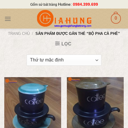
Skip
Hotline:
0984.399.699
Gốm sứ bát tràng
to
content
0
TRANG CHỦ
/
SẢN PHẨM ĐƯỢC GẮN THẺ “BỘ PHA CÀ PHÊ”
LỌC