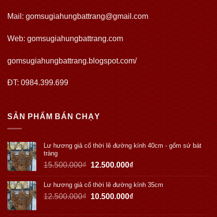
Mail: gomsugiahungbattrang@gmail.com
Web:
gomsugiahungbattrang.com
gomsugiahungbattrang.blogspot.com/
ĐT: 0984.399.699
SẢN PHẨM BÁN CHẠY
Lư hương giả cổ thời lê đường kính 40cm - gốm sứ bát
tràng
15.500.000
₫
12.500.000
₫
Lư hương giả cổ thời lê đường kính 35cm
12.500.000
₫
10.500.000
₫