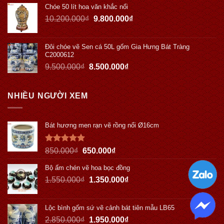
Chóe 50 lít hoa văn khắc nổi
10.200.000
₫
9.800.000
₫
Đôi chóe vẽ Sen cá 50L gốm Gia Hưng Bát Tràng
C2000612
9.500.000
₫
8.500.000
₫
NHIỀU NGƯỜI XEM
Bát hương men rạn vẽ rồng nổi Ø16cm
Được xếp
850.000
₫
650.000
₫
hạng
5.00
5 sao
Bộ ấm chén vẽ hoa bọc đồng
1.550.000
₫
1.350.000
₫
Lộc bình gốm sứ vẽ cảnh bát tiên mẫu LB65
2.850.000
₫
1.950.000
₫