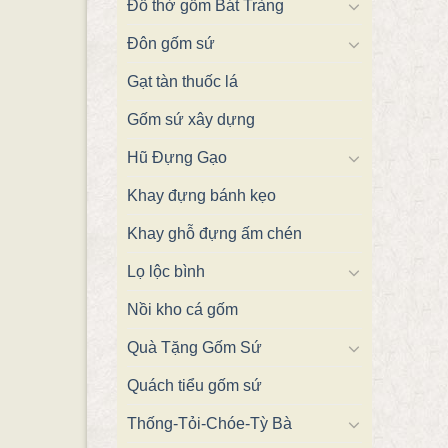
Đồ thờ gốm Bát Tràng
Đôn gốm sứ
Gạt tàn thuốc lá
Gốm sứ xây dựng
Hũ Đựng Gạo
Khay đựng bánh kẹo
Khay ghỗ đựng ấm chén
Lọ lộc bình
Nồi kho cá gốm
Quà Tặng Gốm Sứ
Quách tiểu gốm sứ
Thống-Tỏi-Chóe-Tỳ Bà