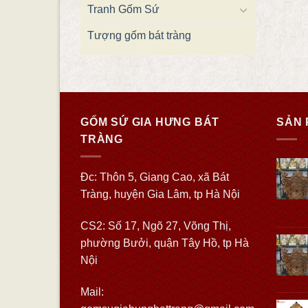
Tranh Gốm Sứ
Tượng gốm bát tràng
GỐM SỨ GIA HƯNG BÁT
SẢN 
TRÀNG
Đc: Thôn 5, Giang Cao, xã Bát
Tràng, huyện Gia Lâm, tp Hà Nội
CS2: Số 17, Ngõ 27, Võng Thị,
phường Bưởi, quận Tây Hồ, tp Hà
Nội
Mail: