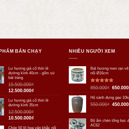
PHẨM BÁN CHẠY
NHIỀU NGƯỜI XEM
Lư hương giả cổ thời lê
Bát hương men rạn vẽ
đường kính 40cm - gốm sứ
nổi Ø16cm
bát tràng
15.500.000
₫
Được xếp
850.000
₫
650.000
12.500.000
₫
hạng
5.00
5 sao
Hũ sành đựng gạo 10k
Lư hương giả cổ thời lê
550.000
₫
450.000
đường kính 35cm
12.500.000
₫
10.500.000
₫
Bộ ấm chén tống bọc 
AC62
Chóe 50 lít hoa văn khắc nổi