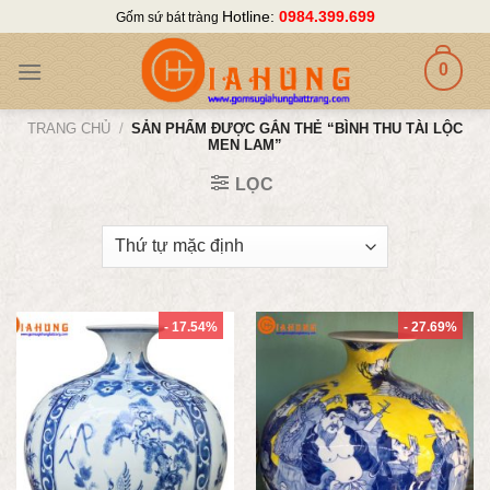
Skip
Hotline:
0984.399.699
Gốm sứ bát tràng
to
content
0
TRANG CHỦ
/
SẢN PHẨM ĐƯỢC GẮN THẺ “BÌNH THU TÀI LỘC
MEN LAM”
LỌC
- 17.54%
- 27.69%