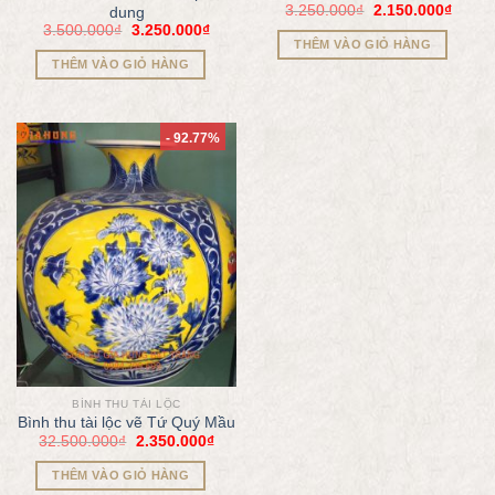
3.250.000
₫
2.150.000
₫
dung
3.500.000
₫
3.250.000
₫
THÊM VÀO GIỎ HÀNG
THÊM VÀO GIỎ HÀNG
- 92.77%
BÌNH THU TÀI LỘC
Bình thu tài lộc vẽ Tứ Quý Mầu
32.500.000
₫
2.350.000
₫
THÊM VÀO GIỎ HÀNG