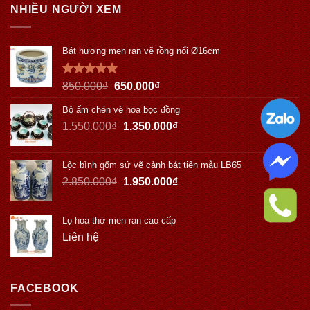
NHIỀU NGƯỜI XEM
Bát hương men rạn vẽ rồng nổi Ø16cm
Được xếp
850.000
₫
650.000
₫
hạng
5.00
5 sao
Bộ ấm chén vẽ hoa bọc đồng
1.550.000
₫
1.350.000
₫
Lộc bình gốm sứ vẽ cảnh bát tiên mẫu LB65
2.850.000
₫
1.950.000
₫
Lọ hoa thờ men rạn cao cấp
Liên hệ
FACEBOOK