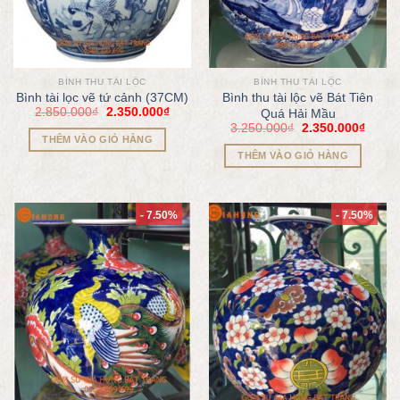
BÌNH THU TÀI LỘC
BÌNH THU TÀI LỘC
Bình tài lọc vẽ tứ cảnh (37CM)
Bình thu tài lộc vẽ Bát Tiên
2.850.000
₫
2.350.000
₫
Quá Hải Mầu
3.250.000
₫
2.350.000
₫
THÊM VÀO GIỎ HÀNG
THÊM VÀO GIỎ HÀNG
- 7.50%
- 7.50%