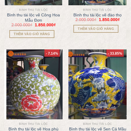
BÌNH THU TÀI LỘC
BÌNH THU TÀI LỘC
Bình thu tài lộc vẽ Công Hoa
Bình thu tài lộc vẽ đào thọ
2.000.000
₫
1.850.000
₫
Mẫu Đơn
2.000.000
₫
1.850.000
₫
THÊM VÀO GIỎ HÀNG
THÊM VÀO GIỎ HÀNG
- 7.14%
- 33.85%
BÌNH THU TÀI LỘC
BÌNH THU TÀI LỘC
Bình thu tài lộc vẽ Hoa phù
Bình thu tài lộc vẽ Sen Cá Mầu