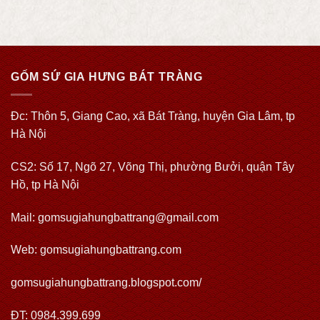
GỐM SỨ GIA HƯNG BÁT TRÀNG
Đc: Thôn 5, Giang Cao, xã Bát Tràng, huyện Gia Lâm, tp
Hà Nội
CS2: Số 17, Ngõ 27, Võng Thị, phường Bưởi, quận Tây
Hồ, tp Hà Nội
Mail: gomsugiahungbattrang@gmail.com
Web:
gomsugiahungbattrang.com
gomsugiahungbattrang.blogspot.com/
ĐT: 0984.399.699