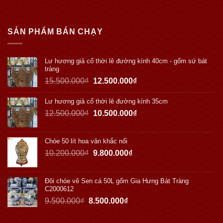
SẢN PHẨM BÁN CHẠY
Lư hương giả cổ thời lê đường kính 40cm - gốm sứ bát
tràng
15.500.000
₫
12.500.000
₫
Lư hương giả cổ thời lê đường kính 35cm
12.500.000
₫
10.500.000
₫
Chóe 50 lít hoa văn khắc nổi
10.200.000
₫
9.800.000
₫
Đôi chóe vẽ Sen cá 50L gốm Gia Hưng Bát Tràng
C2000612
9.500.000
₫
8.500.000
₫