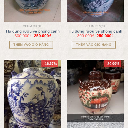
CHUM RƯỢU
CHUM RƯỢU
Hũ đựng rượu vẽ phong cảnh
Hũ đựng rượu vẽ phong cảnh
300.000
₫
250.000
₫
300.000
₫
250.000
₫
THÊM VÀO GIỎ HÀNG
THÊM VÀO GIỎ HÀNG
- 16.67%
- 20.00%