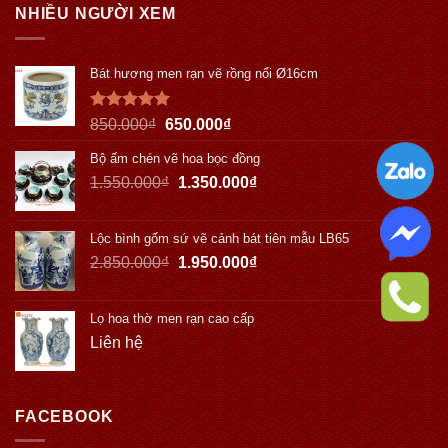
NHIỀU NGƯỜI XEM
Bát hương men rạn vẽ rồng nổi Ø16cm
Được xếp
850.000
₫
650.000
₫
hạng
5.00
5 sao
Bộ ấm chén vẽ hoa bọc đồng
1.550.000
₫
1.350.000
₫
Lộc bình gốm sứ vẽ cảnh bát tiên mẫu LB65
2.850.000
₫
1.950.000
₫
Lọ hoa thờ men rạn cao cấp
Liên hệ
FACEBOOK