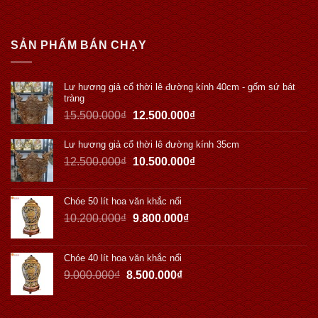
SẢN PHẨM BÁN CHẠY
Lư hương giả cổ thời lê đường kính 40cm - gốm sứ bát
tràng
15.500.000
₫
12.500.000
₫
Lư hương giả cổ thời lê đường kính 35cm
12.500.000
₫
10.500.000
₫
Chóe 50 lít hoa văn khắc nổi
10.200.000
₫
9.800.000
₫
Chóe 40 lít hoa văn khắc nổi
9.000.000
₫
8.500.000
₫