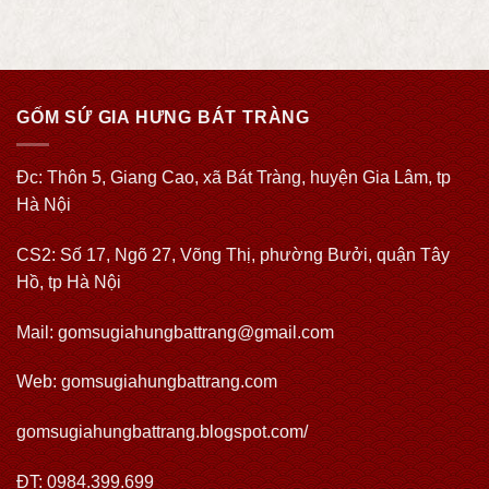
GỐM SỨ GIA HƯNG BÁT TRÀNG
Đc: Thôn 5, Giang Cao, xã Bát Tràng, huyện Gia Lâm, tp
Hà Nội
CS2: Số 17, Ngõ 27, Võng Thị, phường Bưởi, quận Tây
Hồ, tp Hà Nội
Mail: gomsugiahungbattrang@gmail.com
Web:
gomsugiahungbattrang.com
gomsugiahungbattrang.blogspot.com/
ĐT: 0984.399.699