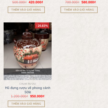
500.000
₫
420.000
₫
700.000
₫
580.000
₫
THÊM VÀO GIỎ HÀNG
THÊM VÀO GIỎ HÀNG
- 20.83%
CHUM RƯỢU
Hũ đựng rượu vẽ phong cảnh
50lit
1.200.000
₫
950.000
₫
THÊM VÀO GIỎ HÀNG