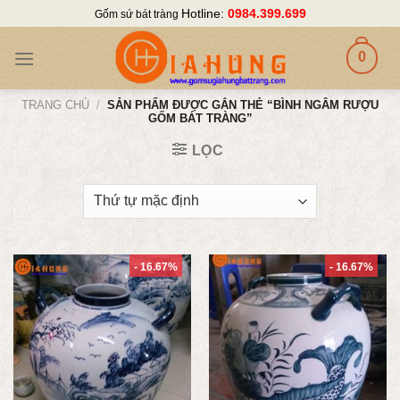
Skip
Hotline:
0984.399.699
Gốm sứ bát tràng
to
content
0
TRANG CHỦ
/
SẢN PHẨM ĐƯỢC GẮN THẺ “BÌNH NGÂM RƯỢU
GỐM BÁT TRÀNG”
LỌC
- 16.67%
- 16.67%