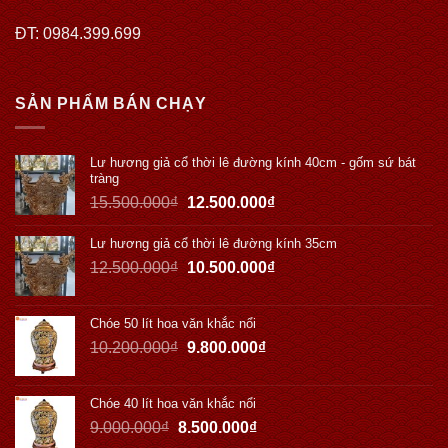
ĐT: 0984.399.699
SẢN PHẨM BÁN CHẠY
Lư hương giả cổ thời lê đường kính 40cm - gốm sứ bát
tràng
15.500.000
₫
12.500.000
₫
Lư hương giả cổ thời lê đường kính 35cm
12.500.000
₫
10.500.000
₫
Chóe 50 lít hoa văn khắc nổi
10.200.000
₫
9.800.000
₫
Chóe 40 lít hoa văn khắc nổi
9.000.000
₫
8.500.000
₫