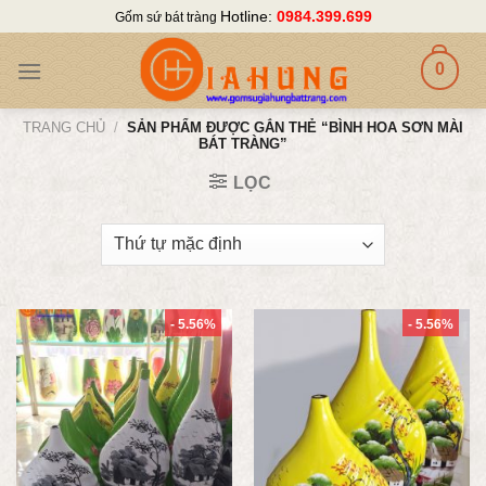
Skip
Hotline:
0984.399.699
Gốm sứ bát tràng
to
content
0
TRANG CHỦ
/
SẢN PHẨM ĐƯỢC GẮN THẺ “BÌNH HOA SƠN MÀI
BÁT TRÀNG”
LỌC
- 5.56%
- 5.56%