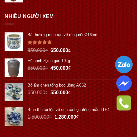
NHIỀU NGƯỜI XEM
Bát hương men rạn vẽ rồng nổi Ø16cm
Được xếp
850.000
₫
650.000
₫
hạng
5.00
5 sao
Hũ sành đựng gạo 10kg
550.000
₫
450.000
₫
Bộ ấm chén tống bọc đồng AC62
650.000
₫
550.000
₫
Bình thu tài lộc vẽ sen cá bọc đồng mẫu TL64
1.500.000
₫
1.280.000
₫