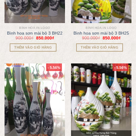
BÌNH HOA IN LOGO
BÌNH HOA IN LOGO
Bình hoa sơn mài bộ 3 BH22
Bình hoa sơn mài bộ 3 BH25
900.000
₫
850.000
₫
900.000
₫
850.000
₫
THÊM VÀO GIỎ HÀNG
THÊM VÀO GIỎ HÀNG
- 5.56%
- 5.56%