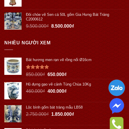
Đôi chóe vẽ Sen cá 50L gốm Gia Hưng Bát Tràng
C2000612
9.500.000
₫
8.500.000
₫
NHIỀU NGƯỜI XEM
Bát hương men rạn vẽ rồng nổi Ø16cm
Được xếp
850.000
₫
650.000
₫
hạng
5.00
5 sao
Hũ đựng gạo vẽ cảnh Tùng Chùa 10Kg
460.000
₫
400.000
₫
Lộc bình gốm bát tràng mẫu LB58
2.750.000
₫
1.850.000
₫