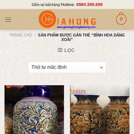
Skip
Hotline:
0984.399.699
Gốm sứ bát tràng
to
content
0
TRANG CHỦ
/
SẢN PHẨM ĐƯỢC GẮN THẺ “BÌNH HOA DÁNG
XOÀI”
LỌC