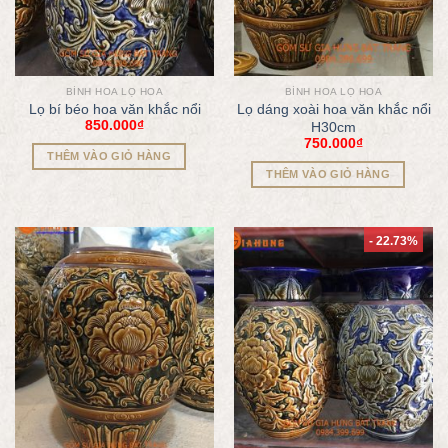
BÌNH HOA LỌ HOA
BÌNH HOA LỌ HOA
Lọ bí béo hoa văn khắc nổi
Lọ dáng xoài hoa văn khắc nổi
850.000
₫
H30cm
750.000
₫
THÊM VÀO GIỎ HÀNG
THÊM VÀO GIỎ HÀNG
- 22.73%