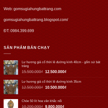
Web:
gomsugiahungbattrang.com
gomsugiahungbattrang.blogspot.com/
ĐT: 0984.399.699
SẢN PHẨM BÁN CHẠY
Lư hương giả cổ thời lê đường kính 40cm - gốm sứ bát
tràng
15.500.000
₫
12.500.000
₫
Lư hương giả cổ thời lê đường kính 35cm
12.500.000
₫
10.500.000
₫
Chóe 50 lít hoa văn khắc nổi
10.200.000
₫
9.800.000
₫