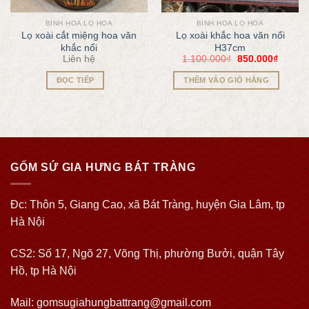
BÌNH HOA LỌ HOA
BÌNH HOA LỌ HOA
Lọ xoài cắt miệng hoa văn
Lọ xoài khắc hoa văn nổi
khắc nổi
H37cm
Liên hệ
1.100.000
₫
850.000
₫
ĐỌC TIẾP
THÊM VÀO GIỎ HÀNG
GỐM SỨ GIA HƯNG BÁT TRÀNG
Đc: Thôn 5, Giang Cao, xã Bát Tràng, huyện Gia Lâm, tp
Hà Nội
CS2: Số 17, Ngõ 27, Võng Thị, phường Bưởi, quận Tây
Hồ, tp Hà Nội
Mail: gomsugiahungbattrang@gmail.com