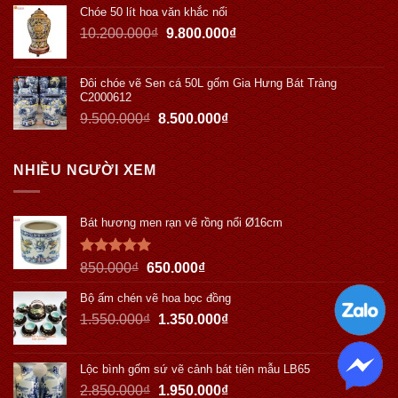
Chóe 50 lít hoa văn khắc nổi
10.200.000
₫
9.800.000
₫
Đôi chóe vẽ Sen cá 50L gốm Gia Hưng Bát Tràng
C2000612
9.500.000
₫
8.500.000
₫
NHIỀU NGƯỜI XEM
Bát hương men rạn vẽ rồng nổi Ø16cm
Được xếp
850.000
₫
650.000
₫
hạng
5.00
5 sao
Bộ ấm chén vẽ hoa bọc đồng
1.550.000
₫
1.350.000
₫
Lộc bình gốm sứ vẽ cảnh bát tiên mẫu LB65
2.850.000
₫
1.950.000
₫