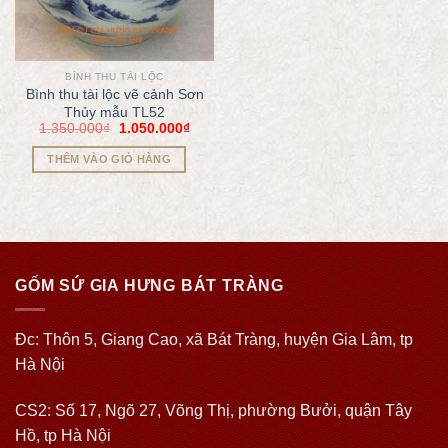
BÌNH THU TÀI LỘC
Bình thu tài lộc vẽ cảnh Sơn
Thủy mẫu TL52
1.350.000
₫
1.050.000
₫
THÊM VÀO GIỎ HÀNG
GỐM SỨ GIA HƯNG BÁT TRÀNG
Đc: Thôn 5, Giang Cao, xã Bát Tràng, huyện Gia Lâm, tp
Hà Nội
CS2: Số 17, Ngõ 27, Võng Thị, phường Bưởi, quận Tây
Hồ, tp Hà Nội