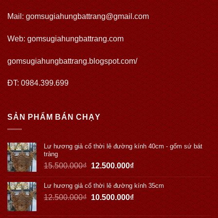
Mail: gomsugiahungbattrang@gmail.com
Web:
gomsugiahungbattrang.com
gomsugiahungbattrang.blogspot.com/
ĐT: 0984.399.699
SẢN PHẨM BÁN CHẠY
Lư hương giả cổ thời lê đường kính 40cm - gốm sứ bát
tràng
15.500.000
₫
12.500.000
₫
Lư hương giả cổ thời lê đường kính 35cm
12.500.000
₫
10.500.000
₫