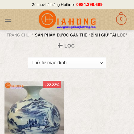
Skip
Hotline:
0984.399.699
Gốm sứ bát tràng
to
content
0
TRANG CHỦ
/
SẢN PHẨM ĐƯỢC GẮN THẺ “BÌNH GIỮ TÀI LỘC”
LỌC
- 22.22%