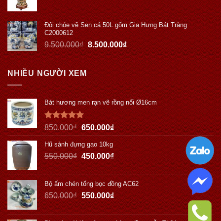
Đôi chóe vẽ Sen cá 50L gốm Gia Hưng Bát Tràng
C2000612
9.500.000
₫
8.500.000
₫
NHIỀU NGƯỜI XEM
Bát hương men rạn vẽ rồng nổi Ø16cm
Được xếp
850.000
₫
650.000
₫
hạng
5.00
5 sao
Hũ sành đựng gạo 10kg
550.000
₫
450.000
₫
Bộ ấm chén tống bọc đồng AC62
650.000
₫
550.000
₫