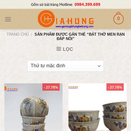
Skip
Hotline:
0984.399.699
Gốm sứ bát tràng
to
content
0
TRANG CHỦ
/
SẢN PHẨM ĐƯỢC GẮN THẺ “BÁT THỜ MEN RẠN
ĐẮP NỔI”
LỌC
- 27.78%
- 27.78%