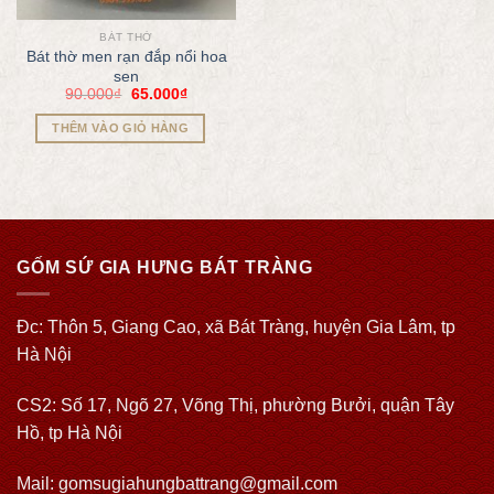
BÁT THỜ
Bát thờ men rạn đắp nổi hoa
sen
90.000
₫
65.000
₫
THÊM VÀO GIỎ HÀNG
GỐM SỨ GIA HƯNG BÁT TRÀNG
Đc: Thôn 5, Giang Cao, xã Bát Tràng, huyện Gia Lâm, tp
Hà Nội
CS2: Số 17, Ngõ 27, Võng Thị, phường Bưởi, quận Tây
Hồ, tp Hà Nội
Mail: gomsugiahungbattrang@gmail.com