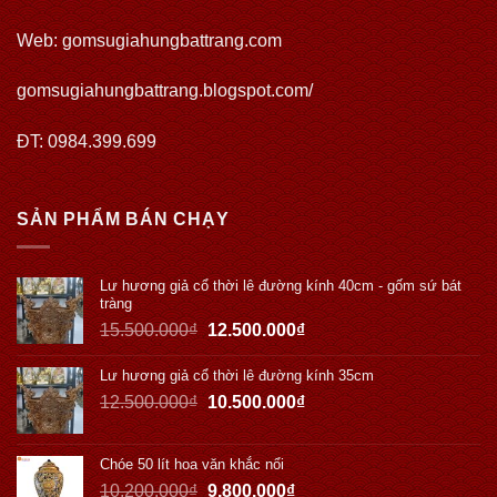
Web:
gomsugiahungbattrang.com
gomsugiahungbattrang.blogspot.com/
ĐT: 0984.399.699
SẢN PHẨM BÁN CHẠY
Lư hương giả cổ thời lê đường kính 40cm - gốm sứ bát
tràng
15.500.000
₫
12.500.000
₫
Lư hương giả cổ thời lê đường kính 35cm
12.500.000
₫
10.500.000
₫
Chóe 50 lít hoa văn khắc nổi
10.200.000
₫
9.800.000
₫