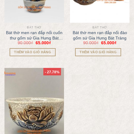
BÁT THỜ
BÁT THỜ
Bát thờ men rạn đắp nổi cuốn
Bát thờ men rạn đắp nổi đào
thư gốm sứ Gia Hưng Bát
gốm sứ Gia Hưng Bát Tràng
90.000
₫
65.000
₫
90.000
₫
65.000
₫
Tràng
THÊM VÀO GIỎ HÀNG
THÊM VÀO GIỎ HÀNG
- 27.78%