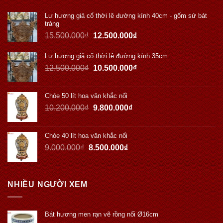
Lư hương giả cổ thời lê đường kính 40cm - gốm sứ bát
tràng
15.500.000
₫
12.500.000
₫
Lư hương giả cổ thời lê đường kính 35cm
12.500.000
₫
10.500.000
₫
Chóe 50 lít hoa văn khắc nổi
10.200.000
₫
9.800.000
₫
Chóe 40 lít hoa văn khắc nổi
9.000.000
₫
8.500.000
₫
NHIỀU NGƯỜI XEM
Bát hương men rạn vẽ rồng nổi Ø16cm