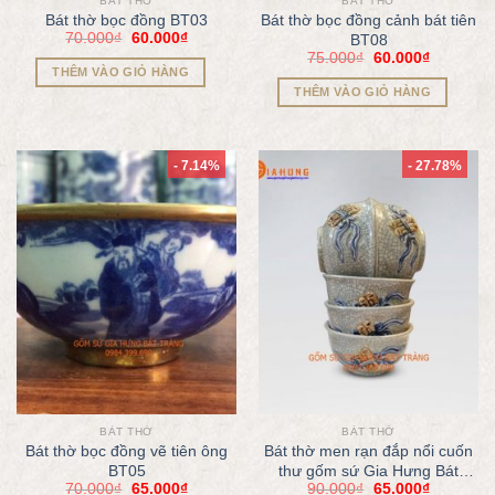
BÁT THỜ
BÁT THỜ
Bát thờ bọc đồng BT03
Bát thờ bọc đồng cảnh bát tiên
70.000
₫
60.000
₫
BT08
75.000
₫
60.000
₫
THÊM VÀO GIỎ HÀNG
THÊM VÀO GIỎ HÀNG
- 7.14%
- 27.78%
BÁT THỜ
BÁT THỜ
Bát thờ bọc đồng vẽ tiên ông
Bát thờ men rạn đắp nổi cuốn
BT05
thư gốm sứ Gia Hưng Bát
70.000
₫
65.000
₫
90.000
₫
65.000
₫
Tràng