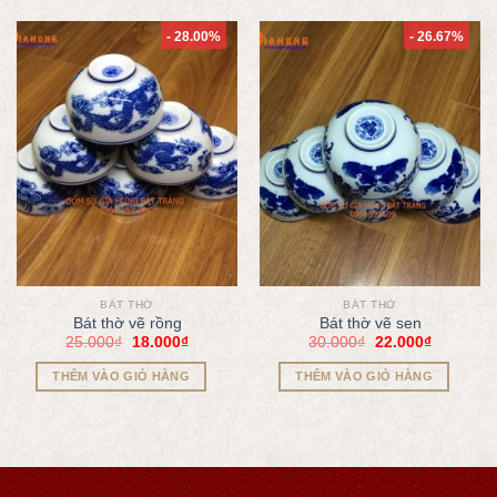
- 28.00%
- 26.67%
BÁT THỜ
BÁT THỜ
Bát thờ vẽ rồng
Bát thờ vẽ sen
25.000
₫
18.000
₫
30.000
₫
22.000
₫
THÊM VÀO GIỎ HÀNG
THÊM VÀO GIỎ HÀNG