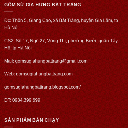
GỐM SỨ GIA HƯNG BÁT TRÀNG
Đc: Thôn 5, Giang Cao, xã Bát Tràng, huyện Gia Lâm, tp
Hà Nội
CS2: Số 17, Ngõ 27, Võng Thị, phường Bưởi, quận Tây
Hồ, tp Hà Nội
Mail: gomsugiahungbattrang@gmail.com
Web:
gomsugiahungbattrang.com
gomsugiahungbattrang.blogspot.com/
ĐT: 0984.399.699
SẢN PHẨM BÁN CHẠY