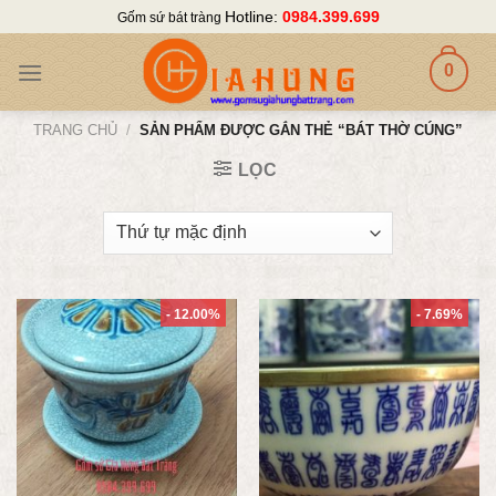
Skip
Hotline:
0984.399.699
Gốm sứ bát tràng
to
content
0
TRANG CHỦ
/
SẢN PHẨM ĐƯỢC GẮN THẺ “BÁT THỜ CÚNG”
LỌC
- 12.00%
- 7.69%