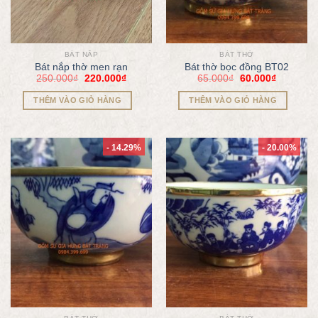
BÁT NẮP
BÁT THỜ
Bát nắp thờ men rạn
Bát thờ bọc đồng BT02
250.000
₫
220.000
₫
65.000
₫
60.000
₫
THÊM VÀO GIỎ HÀNG
THÊM VÀO GIỎ HÀNG
- 14.29%
- 20.00%