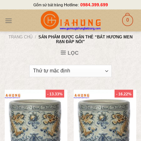
Skip
Hotline:
0984.399.699
Gốm sứ bát tràng
to
content
0
TRANG CHỦ
/
SẢN PHẨM ĐƯỢC GẮN THẺ “BÁT HƯƠNG MEN
RẠN ĐẮP NỔI”
LỌC
- 13.33%
- 16.22%