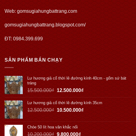
Web:
gomsugiahungbattrang.com
gomsugiahungbattrang.blogspot.com/
ĐT: 0984.399.699
SẢN PHẨM BÁN CHẠY
Lư hương giả cổ thời lê đường kính 40cm - gốm sứ bát
tràng
15.500.000
₫
12.500.000
₫
Lư hương giả cổ thời lê đường kính 35cm
12.500.000
₫
10.500.000
₫
Chóe 50 lít hoa văn khắc nổi
10.200.000
₫
9.800.000
₫