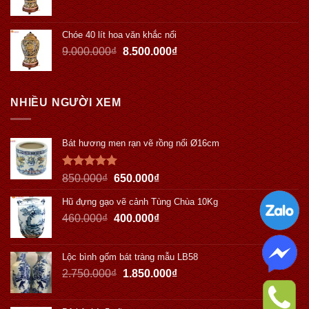
Chóe 40 lít hoa văn khắc nổi
9.000.000
₫
8.500.000
₫
NHIỀU NGƯỜI XEM
Bát hương men rạn vẽ rồng nổi Ø16cm
Được xếp
850.000
₫
650.000
₫
hạng
5.00
5 sao
Hũ đựng gạo vẽ cảnh Tùng Chùa 10Kg
460.000
₫
400.000
₫
Lộc bình gốm bát tràng mẫu LB58
2.750.000
₫
1.850.000
₫