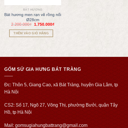
BÁT HƯƠNG
Bát hương men rạn vẽ rồng nổi
Ø28cm
2.200.000
₫
1.750.000
₫
THÊM VÀO GIỎ HÀNG
GỐM SỨ GIA HƯNG BÁT TRÀNG
Đc: Thôn 5, Giang Cao, xã Bát Tràng, huyện Gia Lâm, tp
Hà Nội
CS2: Số 17, Ngõ 27, Võng Thị, phường Bưởi, quận Tây
Hồ, tp Hà Nội
Mail: gomsugiahungbattrang@gmail.com