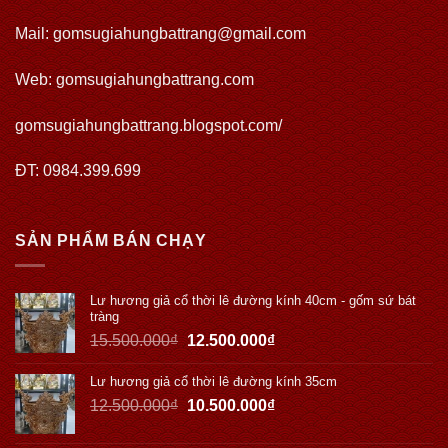
Mail: gomsugiahungbattrang@gmail.com
Web:
gomsugiahungbattrang.com
gomsugiahungbattrang.blogspot.com/
ĐT: 0984.399.699
SẢN PHẨM BÁN CHẠY
Lư hương giả cổ thời lê đường kính 40cm - gốm sứ bát
tràng
15.500.000
₫
12.500.000
₫
Lư hương giả cổ thời lê đường kính 35cm
12.500.000
₫
10.500.000
₫