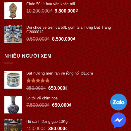
Chóe 50 lít hoa văn khắc nổi
10.200.000
₫
9.800.000
₫
Đôi chóe vẽ Sen cá 50L gốm Gia Hưng Bát Tràng
C2000612
9.500.000
₫
8.500.000
₫
NHIỀU NGƯỜI XEM
Bát hương men rạn vẽ rồng nổi Ø16cm
Được xếp
850.000
₫
650.000
₫
hạng
5.00
5 sao
Lọ tỏi vẽ chim hoa
7.500.000
₫
650.000
₫
Hũ sành đựng gạo 10Kg
450.000
₫
380.000
₫