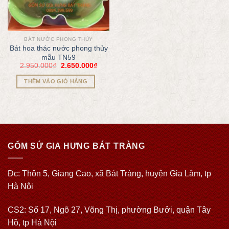
BÁT NƯỚC PHONG THỦY
Bát hoa thác nước phong thủy
mẫu TN59
2.950.000
₫
2.650.000
₫
THÊM VÀO GIỎ HÀNG
GỐM SỨ GIA HƯNG BÁT TRÀNG
Đc: Thôn 5, Giang Cao, xã Bát Tràng, huyện Gia Lâm, tp
Hà Nội
CS2: Số 17, Ngõ 27, Võng Thị, phường Bưởi, quận Tây
Hồ, tp Hà Nội