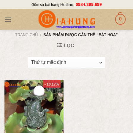
Skip
Hotline:
0984.399.699
Gốm sứ bát tràng
to
content
0
TRANG CHỦ
/
SẢN PHẨM ĐƯỢC GẮN THẺ “BÁT HOA”
LỌC
- 10.17%