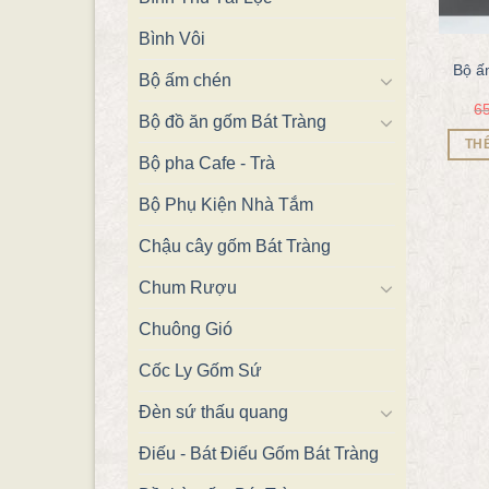
Bình Vôi
Bộ ấ
Bộ ấm chén
6
Bộ đồ ăn gốm Bát Tràng
TH
Bộ pha Cafe - Trà
Bộ Phụ Kiện Nhà Tắm
Chậu cây gốm Bát Tràng
Chum Rượu
Chuông Gió
Cốc Ly Gốm Sứ
Đèn sứ thấu quang
Điếu - Bát Điếu Gốm Bát Tràng