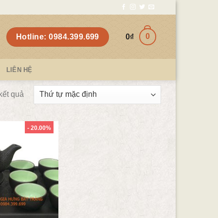
0
Hotline: 0984.399.699
0
₫
LIÊN HỆ
 kết quả
- 20.00%