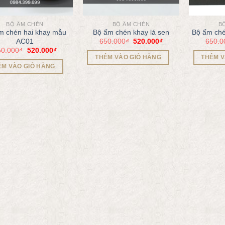
BỘ ẤM CHÉN
BỘ ẤM CHÉN
B
m chén hai khay mẫu
Bộ ấm chén khay lá sen
Bộ ấm ch
650.000
₫
520.000
₫
650.0
AC01
50.000
₫
520.000
₫
THÊM VÀO GIỎ HÀNG
THÊM V
ÊM VÀO GIỎ HÀNG