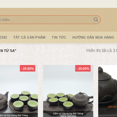
:
 CHỦ
TẤT CẢ SẢN PHẨM
TIN TỨC
HƯỚNG DẪN MUA HÀNG
Hiển thị tất cả 3
N TỬ SA”
- 20.00%
- 20.00%