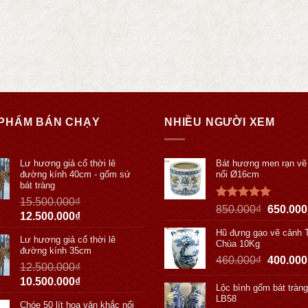
PHẨM BÁN CHẠY
NHIỀU NGƯỜI XEM
Lư hương giả cổ thời lê
Bát hương men rạn vẽ
đường kính 40cm - gốm sứ
nổi Ø16cm
bát tràng
15.500.000
₫
Được xếp
850.000
₫
650.000
12.500.000
₫
hạng
5.00
5 sao
Hũ đựng gạo vẽ cảnh 
Lư hương giả cổ thời lê
Chùa 10Kg
đường kính 35cm
460.000
₫
400.000
12.500.000
₫
10.500.000
₫
Lộc bình gốm bát tràn
LB58
Chóe 50 lít hoa văn khắc nổi