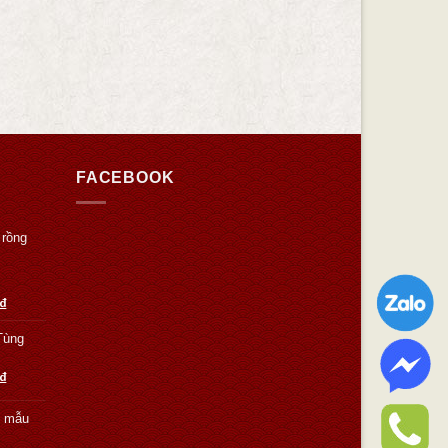
FACEBOOK
 rồng
₫
Tùng
₫
g mẫu