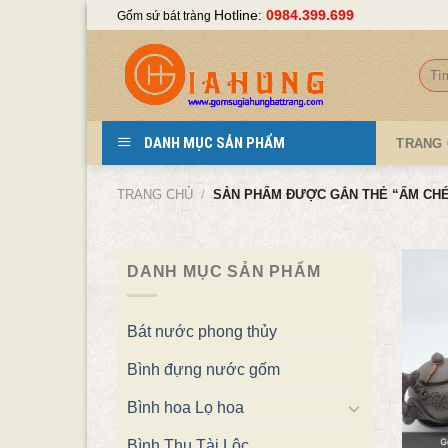
Skip
Hotline:
0984.399.699
Gốm sứ bát tràng
to
content
Tìm
kiếm
DANH MỤC SẢN PHẨM
TRANG
TRANG CHỦ
/
SẢN PHẨM ĐƯỢC GẮN THẺ “ẤM CHÉ
DANH MỤC SẢN PHẨM
Bát nước phong thủy
Bình đựng nước gốm
Bình hoa Lọ hoa
Bình Thu Tài Lộc