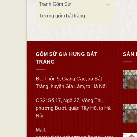
Tranh Gốm Sứ
Tượng gốm bát tràng
GỐM SỨ GIA HƯNG BÁT
SẢN 
TRÀNG
Đc: Thôn 5, Giang Cao, xã Bát
Tràng, huyện Gia Lâm, tp Hà Nội
CS2: Số 17, Ngõ 27, Võng Thị,
phường Bưởi, quận Tây Hồ, tp Hà
Nội
Mail: