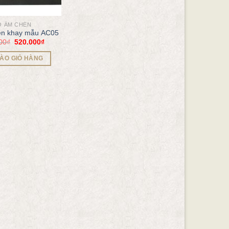
Ộ ẤM CHÉN
én khay mẫu AC05
00
₫
520.000
₫
ÀO GIỎ HÀNG