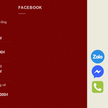
FACEBOOK
 rồng
₫
00
₫
Kg
₫
g vẽ
.000
₫