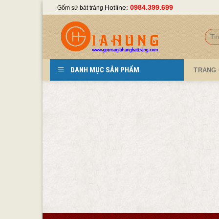
Skip
Hotline:
0984.399.699
Gốm sứ bát tràng
to
content
Tìm
kiếm
DANH MỤC SẢN PHẨM
TRANG