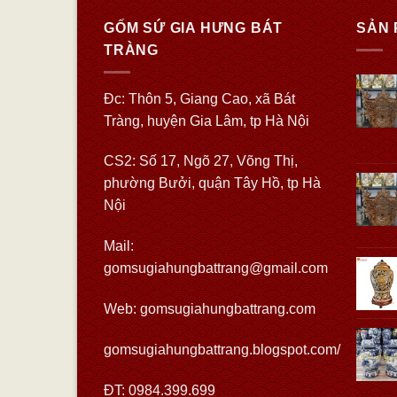
GỐM SỨ GIA HƯNG BÁT
SẢN 
TRÀNG
Đc: Thôn 5, Giang Cao, xã Bát
Tràng, huyện Gia Lâm, tp Hà Nội
CS2: Số 17, Ngõ 27, Võng Thị,
phường Bưởi, quận Tây Hồ, tp Hà
Nội
Mail:
gomsugiahungbattrang@gmail.com
Web:
gomsugiahungbattrang.com
gomsugiahungbattrang.blogspot.com/
ĐT: 0984.399.699