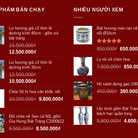
PHẨM BÁN CHẠY
NHIỀU NGƯỜI XEM
Lư hương giả cổ thời lê
Bát hương men rạn vẽ
đường kính 40cm - gốm sứ
nổi Ø16cm
bát tràng
15.500.000
₫
Được xếp
850.000
₫
650.000
12.500.000
₫
hạng
5.00
5 sao
Lọ tỏi vẽ chim hoa
Lư hương giả cổ thời lê
7.500.000
₫
650.0
đường kính 35cm
12.500.000
₫
10.500.000
₫
Hũ sành đựng gạo 10
450.000
₫
380.000
Chóe 50 lít hoa văn khắc nổi
10.200.000
₫
9.800.000
₫
Lộc bình gốm Bát Tràn
bách hạc quần tùng
Đôi chóe vẽ Sen cá 50L gốm
5.800.000
₫
4.600
Gia Hưng Bát Tràng C2000612
9.500.000
₫
8.500.000
₫