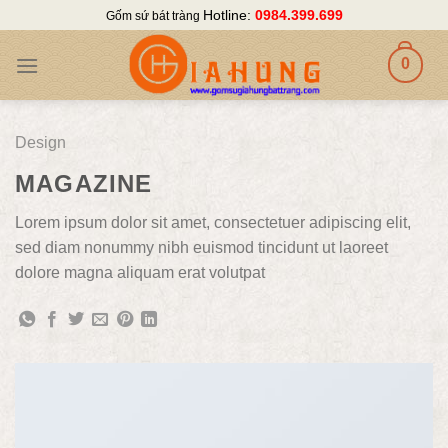
Skip
Hotline:
0984.399.699
Gốm sứ bát tràng
to
content
0
Design
MAGAZINE
Lorem ipsum dolor sit amet, consectetuer adipiscing elit,
sed diam nonummy nibh euismod tincidunt ut laoreet
dolore magna aliquam erat volutpat