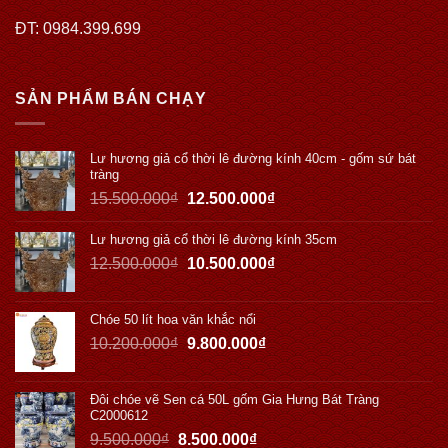
ĐT: 0984.399.699
SẢN PHẨM BÁN CHẠY
Lư hương giả cổ thời lê đường kính 40cm - gốm sứ bát
tràng
15.500.000
₫
12.500.000
₫
Lư hương giả cổ thời lê đường kính 35cm
12.500.000
₫
10.500.000
₫
Chóe 50 lít hoa văn khắc nổi
10.200.000
₫
9.800.000
₫
Đôi chóe vẽ Sen cá 50L gốm Gia Hưng Bát Tràng
C2000612
9.500.000
₫
8.500.000
₫