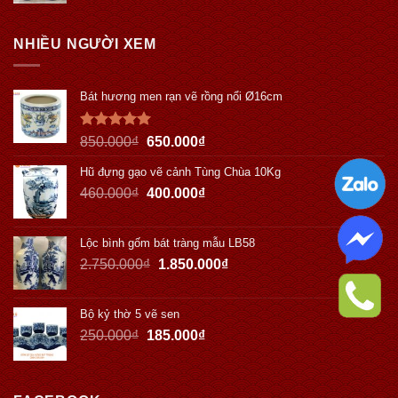
NHIỀU NGƯỜI XEM
Bát hương men rạn vẽ rồng nổi Ø16cm
Được xếp
850.000
₫
650.000
₫
hạng
5.00
5 sao
Hũ đựng gạo vẽ cảnh Tùng Chùa 10Kg
460.000
₫
400.000
₫
Lộc bình gốm bát tràng mẫu LB58
2.750.000
₫
1.850.000
₫
Bộ kỷ thờ 5 vẽ sen
250.000
₫
185.000
₫